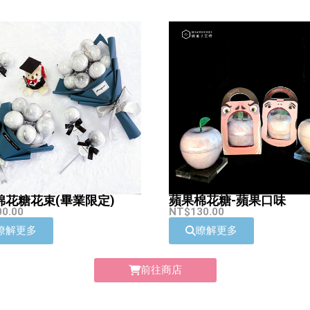
棉花糖花束(畢業限定)
蘋果棉花糖-蘋果口味
00.00
NT$
130.00
瞭解更多
瞭解更多
前往商店