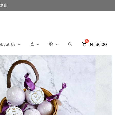
完就沒囉~
婚禮/活動棉花糖小物滿2000打95折 | 滿4000打9折 | 滿80
NT$
0.00
About Us