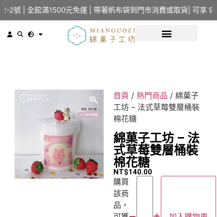
 | 全館滿1500元免運 | 帶著帆布袋到門市消費或取貨| 可享 95
首頁
/
熱門商品
/ 綿菓子
工坊 – 法式草莓雙層桶裝
棉花糖
綿菓子工坊 – 法
式草莓雙層桶裝
棉花糖
NT$
140.00
購買
該商
品，
可獲
加入購物車