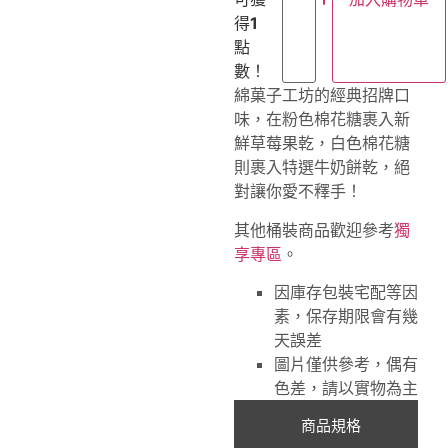
得
1
點
數！
綿菓子工坊的經典招牌口
味，在粉色棉花糖裹入新
鮮草莓果乾，白色棉花糖
則裹入特選牛奶餅乾，絕
對讓你愛不釋手！
其他桶裝商品歡迎參考
獨
享專區
。
因庫存包裝宅配等因
素，保存期限會有幾
天誤差
圖片僅供參考，偶有
色差，請以實物為主
商品規格