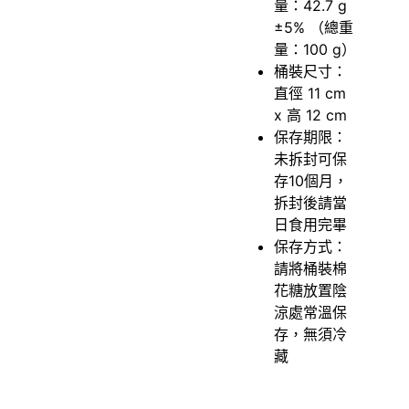
量：42.7 g
±5% （總重
量：100 g）
桶裝尺寸：
直徑 11 cm
x 高 12 cm
保存期限：
未拆封可保
存10個月，
拆封後請當
日食用完畢
保存方式：
請將桶裝棉
花糖放置陰
涼處常溫保
存，無須冷
藏