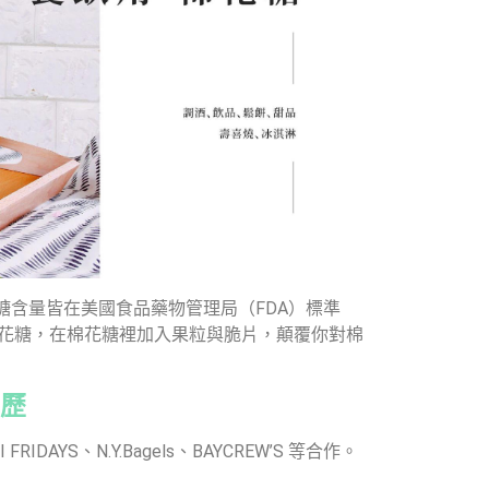
含量皆在美國食品藥物管理局（FDA）標準
花糖，在棉花糖裡加入果粒與脆片，顛覆你對棉
歷
RIDAYS、N.Y.Bagels、BAYCREW’S 等合作。