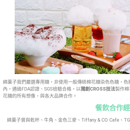
綿菓子我們嚴選專用糖，非使用一般傳統棉花糖染色色糖，色糖
內，通過FDA認證、SGS檢驗合格，以
獨創CROSS技法
製作棉
花糖的所有想像，與各大品牌合作。
餐飲合作經
綿菓子曾與乾杯、牛角、金色三麥、Tiffany & CO. Cafe、TGI F