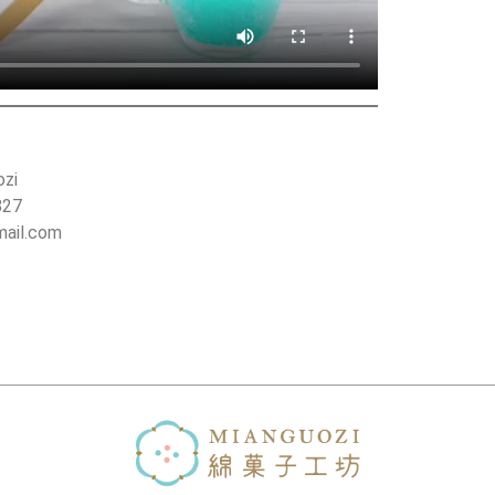
zi
27
ail.com