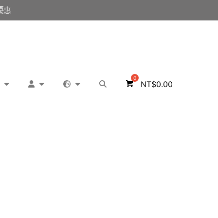
！售完為止，送完就沒囉~
婚禮/活動棉花糖小物滿2000打95折 | 滿4000
NT$
0.00