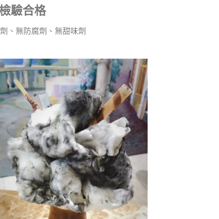
S檢驗合格
劑、無防腐劑、無甜味劑