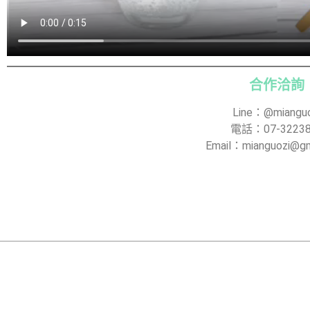
合作洽詢
Line：@mianguo
電話：07-32238
Email：
mianguozi@gm