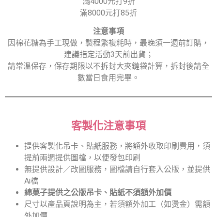
滿4000元打9折
滿8000元打85折
注意事項
因棉花糖為手工現做，製程繁複耗時，最晚須一週前訂購，
建議指定活動3天前出貨；
請常溫保存，保存期限以不拆封大夾鏈袋計算，拆封後請全
數當日食用完畢。
客製化注意事項
提供客製化吊卡、貼紙服務，將額外收取印刷費用，須
提前兩週提供圖檔，以便發包印刷
無提供設計／改圖服務，圖檔請自行套入公版，並提供
Ai檔
綿菓子提供之公版吊卡、貼紙不須額外加價
尺寸以產品頁說明為主，若須額外加工（如燙金）需額
外加價