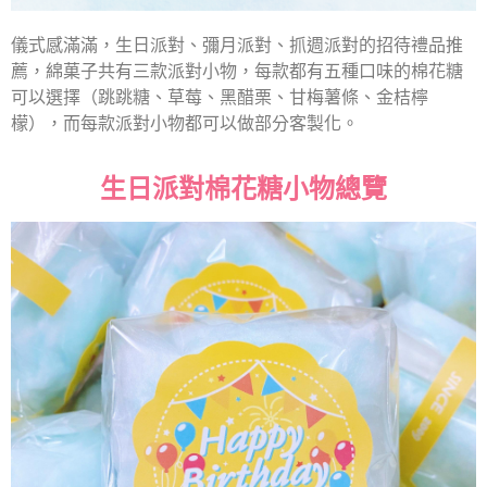
儀式感滿滿，生日派對、彌月派對、抓週派對的招待禮品推
薦，綿菓子共有三款派對小物，每款都有五種口味的棉花糖
可以選擇（跳跳糖、草莓、黑醋栗、甘梅薯條、金桔檸
檬），而每款派對小物都可以做部分客製化。
生日派對棉花糖小物總覽