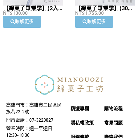
【綿菓子畢業季】(30入
【綿菓子畢業季】(2入
9折組)畢業限定款棒棒
NT$
1,755.00
組)畢業限定款棒棒糖
NT$
130.00
糖
瞭解更多
瞭解更多
高雄門市：高雄市三民區民
精選專欄
購物流程
族巷22-2號
門市電話：07-3223827
隱私權政策
常見問題
營業時間：週一至週日
12:30-18:30
服務條款
聯絡我們